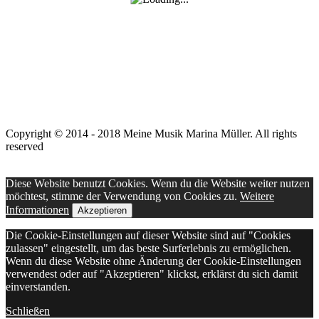
Copyright © 2014 - 2018 Meine Musik Marina Müller. All rights
reserved
Created by eCreare Seccessful E-Business
Diese Website benutzt Cookies. Wenn du die Website weiter nutzen
möchtest, stimme der Verwendung von Cookies zu.
Weitere
Informationen
Akzeptieren
Die Cookie-Einstellungen auf dieser Website sind auf "Cookies
zulassen" eingestellt, um das beste Surferlebnis zu ermöglichen.
Wenn du diese Website ohne Änderung der Cookie-Einstellungen
verwendest oder auf "Akzeptieren" klickst, erklärst du sich damit
einverstanden.
Schließen