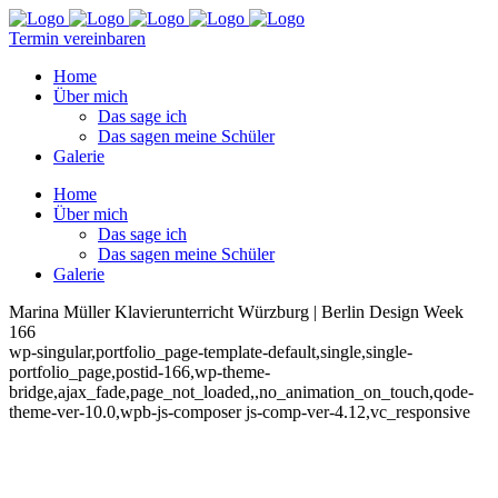
Termin vereinbaren
Home
Über mich
Das sage ich
Das sagen meine Schüler
Galerie
Home
Über mich
Das sage ich
Das sagen meine Schüler
Galerie
Marina Müller Klavierunterricht Würzburg | Berlin Design Week
166
wp-singular,portfolio_page-template-default,single,single-
portfolio_page,postid-166,wp-theme-
bridge,ajax_fade,page_not_loaded,,no_animation_on_touch,qode-
theme-ver-10.0,wpb-js-composer js-comp-ver-4.12,vc_responsive